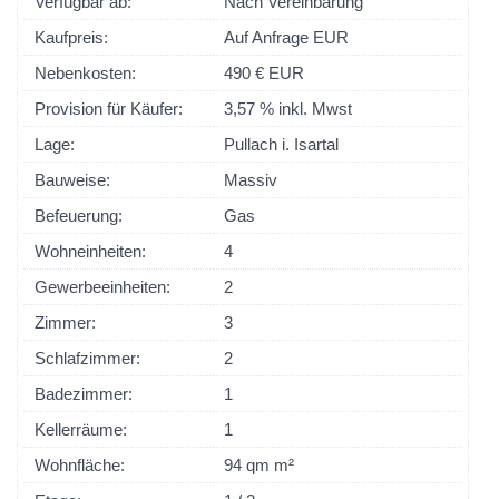
Verfügbar ab:
Nach Vereinbarung
Kaufpreis:
Auf Anfrage EUR
Nebenkosten:
490 € EUR
Provision für Käufer:
3,57 % inkl. Mwst
Lage:
Pullach i. Isartal
Bauweise:
Massiv
Befeuerung:
Gas
Wohneinheiten:
4
Gewerbeeinheiten:
2
Zimmer:
3
Schlafzimmer:
2
Badezimmer:
1
Kellerräume:
1
Wohnfläche:
94 qm m²