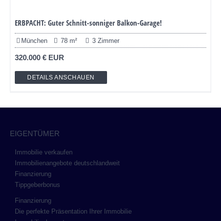
ERBPACHT: Guter Schnitt-sonniger Balkon-Garage!
München
78 m²
3 Zimmer
320.000 € EUR
DETAILS ANSCHAUEN
EIGENTÜMER
Immobilie verkaufen
Immobilienangebote deutschlandweit
Finanzierung
Tippgeberbonus
Finanzierung
Die perfekte Präsentation Ihrer Immobilie